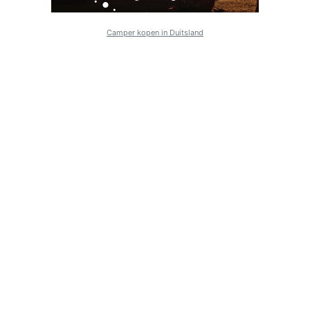
Camper kopen in Duitsland
Navigatie
Informatie
Bug melden
Over ons
Ik heb een idee
Adverteren
Link toevoegen
Algemene voorwaarden
Privacy Policy
Cookiebeleid
Netwerk
Partners
Tweedehandscamper.nl
Advertentiemanager.eu
Tweedehandscaravan.nl
Tweedehandsboot.nl